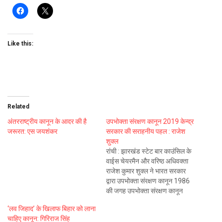
Like this:
Related
अंतरराष्ट्रीय कानून के आदर की है
उपभोक्ता संरक्षण कानून 2019 केन्द्र
जरूरत: एस जयशंकर
सरकार की सराहनीय पहल : राजेश
शुक्ल
रांची : झारखंड स्टेट बार काउंसिल के
वाईस चेयरमैन और वरिष्ठ अधिवक्ता
राजेश कुमार शुक्ल ने भारत सरकार
द्वारा उपभोक्ता संरक्षण कानून 1986
की जगह उपभोक्ता संरक्षण कानून
2019 लागू करने का स्वागत किया है.
‘लव जिहाद’ के खिलाफ बिहार को लाना
जिसमें कहीं भी मामला दर्ज करने की
चाहिए कानून: गिरिराज सिंह
आजादी है तथा पी आई एल और