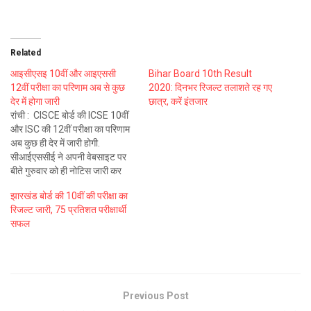
Related
आइसीएसइ 10वीं और आइएससी
Bihar Board 10th Result
12वीं परीक्षा का परिणाम अब से कुछ
2020: दिनभर रिजल्ट तलाशते रह गए
देर में होगा जारी
छात्र, करें इंतजार
रांची : CISCE बोर्ड की ICSE 10वीं
और ISC की 12वीं परीक्षा का परिणाम
अब कुछ ही देर में जारी होगी.
सीआईएससीई ने अपनी वेबसाइट पर
बीते गुरुवार को ही नोटिस जारी कर
दिया था. सीआईएससीई की वेबसाइट
झारखंड बोर्ड की 10वीं की परीक्षा का
के अनुसार, आईसीएसई 10वीं और
रिजल्ट जारी, 75 प्रतिशत परीक्षार्थी
आईएससी 12वीं का परिणाम दोपहर 3
सफल
बजे…
Previous Post