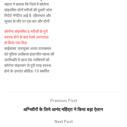
सहाय ने बताया कि जिले में कोरोना
संक्रमित दोनों मरीजों की दूसरी जांच
रिपोर्ट नेगेटिव आई है. एहितयात और
सुरक्षा के तौर पर एक बार और दोनों
मरीज का सैंपल जांच के लिए भेजा
कोरोना संक्रमित 6 मरीजों के पूर्ण
जाएगा. जिसके पश्चात मरीजों को
स्वस्थ होने के बाद रेलवे अस्पताल
कोरोना नेगेटिव माना जाएगा. इसके…
से किया गया विदा
चाईबासा: उपायुक्त अरवा राजकमल
एवं पुलिस अधीक्षक इंद्रजीत महथा की
उपस्थिति में आज 06 व्यक्तियों को
कोरोना संक्रमण से पूरी तरह स्वस्थ
होने के उपरांत कोविड-19 समर्पित
अस्पताल से अपने घरों के लिए रवाना
किया गया. इस अवसर पर उपायुक्त
अरवा राजकमल ने कहा कि अभी तक
पश्चिमी सिंहभूम जिले…
Previous Post
अग्निवीरों के लिये आनंद महिंद्रा ने किया बड़ा ऐलान
Next Post