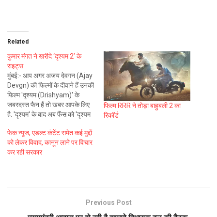
Related
कुमार मंगत ने खरीदे ‘दृश्यम 2’ के
राइट्स
मुंबई:- आप अगर अजय देवगन (Ajay
Devgn) की फिल्मों के दीवाने हैं उनकी
फिल्म 'दृश्यम (Drishyam)' के
जबरदस्त फैन हैं तो खबर आपके लिए
फिल्म RRR ने तोड़ा बाहुबली 2 का
है. 'दृश्यम' के बाद अब फैंस को 'दृश्यम
रिकॉर्ड
2 नई दिल्ली:- (Drishyam 2)'भी
फेक न्यूज, एडल्ट कंटेंट समेत कई मुद्दों
जल्द बड़े पर्दे पर फिर देखने को मिलने
को लेकर विवाद, कानून लाने पर विचार
वाली है. अजय देवगन और…
कर रही सरकार
Previous Post