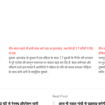
तीन साल पहले भी इसी तरह थर्रा उठा था झारखंड, जब ऐसे ही 17 दरिंदों ने दिए
तीन ल
थे घाव
वीडिय
ा
दुमका: झारखंड के दुमका में एक महिला के साथ 17 युवकों के गैंगरेप की वारदात
जयपुर:
ने पूरे प्रदेश की कानून व्यवस्था पर सवाल खड़े कर दिए हैं. बेहद शर्मनाक और
पर हु
चौंकाने वाले इस मामले में आरोपियों ने महिला के पति को बंधक बनाकर पीड़िता
दुष्कर
के साथ बारी-बारी से सामूहिक दुष्कर्म…
वर्षी
Next Post
0 घंटे से रेस्क्यू ऑपरेशन जारी
आज भी राहुल गांधी से पूछताछ करे