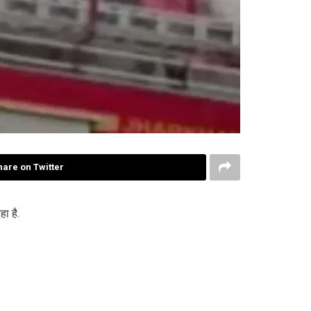
hare on Twitter
ा है.