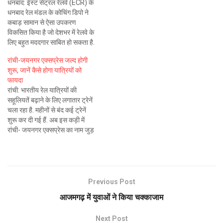
धनबाद: ईस्ट सेंट्रल रेलवे (ECR) के
धनबाद रेल मंडल के कोचिंग डिपो ने
कबाड़ सामान से ऐसा उपकरण
विकसित किया है जो देशभर में रेलवे के
लिए बहुत मददगार साबित हो सकता है.
इसे ओवरचार्ज प्रोटेक्शन डिवाइस का
रांची-जयनगर एक्‍सप्रेस जल्‍द होगी
नाम दिया गया है. इससे समय रहते ही
शुरू, जानें कैसे होगा यात्रियों को
ट्रेन के कोचों में उत्पन्न…
फायदा
रांची: भारतीय रेल यात्रियों की
सहूलियतें बढ़ाने के लिए लगातार ट्रेनें
चला रहा है. महीनों से बंद कई ट्रेनें
शुरू कर दी गई हैं. अब इस कड़ी में
रांची- जयनगर एक्‍सप्रेस का नाम जुड़
रहा है. यह ट्रेन जल्‍द शुरू होने वाली है.
संभव है कि इस हफ्ते से ट्रेन…
Previous Post
आजमगढ़ में युवाओं ने किया चक्काजाम
Next Post