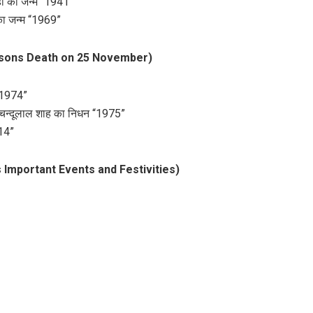
ही का जन्म “1941”
ब का जन्म “1969”
us Persons Death on 25 November)
न “1974”
ेखक चन्दूलाल शाह का निधन “1975”
014”
er’s Important Events and Festivities)