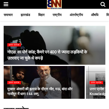
समाचार
झारखंड
बिहार
राष्ट्रीय
अंतर्राष्ट्रीय
औषधि
वि
उत्तर प्रदेश
नोएडा का पोर्न कांड; कैमरे पर 400 से ज्यादा लड़कियों के
उतरवाए जा चुके थे कपड़े
उत्तर प्रदेश
उत्तर प्रदेश
मुख्तार अंसारी की इलाज के दौरान मौत, मऊ, बांदा और
उत्तर प्रदेश 
गाजीपुर में धारा 144 लागू
Knowledge