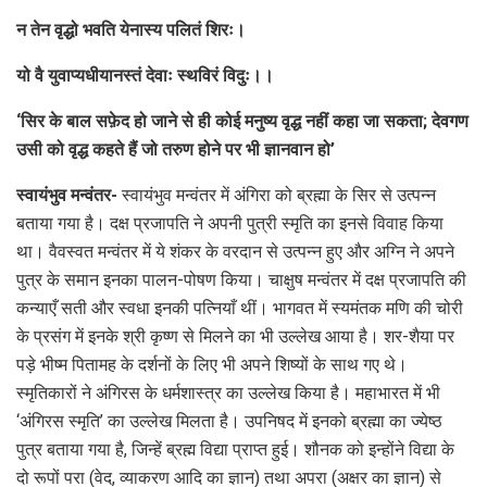
न तेन वृद्धो भवति येनास्य पलितं शिरः।
यो वै युवाप्यधीयानस्तं देवाः स्थविरं विदुः।।
‘सिर के बाल सफ़ेद हो जाने से ही कोई मनुष्य वृद्ध नहीं कहा जा सकता; देवगण
उसी को वृद्ध कहते हैं जो तरुण होने पर भी ज्ञानवान हो’
स्वायंभुव मन्वंतर-
स्वायंभुव मन्वंतर में अंगिरा को ब्रह्मा के सिर से उत्पन्न
बताया गया है। दक्ष प्रजापति ने अपनी पुत्री स्मृति का इनसे विवाह किया
था। वैवस्वत मन्वंतर में ये शंकर के वरदान से उत्पन्न हुए और अग्नि ने अपने
पुत्र के समान इनका पालन-पोषण किया। चाक्षुष मन्वंतर में दक्ष प्रजापति की
कन्याएँ सती और स्वधा इनकी पत्नियाँ थीं। भागवत में स्यमंतक मणि की चोरी
के प्रसंग में इनके श्री कृष्ण से मिलने का भी उल्लेख आया है। शर-शैया पर
पड़े भीष्म पितामह के दर्शनों के लिए भी अपने शिष्यों के साथ गए थे।
स्मृतिकारों ने अंगिरस के धर्मशास्त्र का उल्लेख किया है। महाभारत में भी
‘अंगिरस स्मृति’ का उल्लेख मिलता है। उपनिषद में इनको ब्रह्मा का ज्येष्ठ
पुत्र बताया गया है, जिन्हें ब्रह्म विद्या प्राप्त हुई। शौनक को इन्होंने विद्या के
दो रूपों परा (वेद, व्याकरण आदि का ज्ञान) तथा अपरा (अक्षर का ज्ञान) से