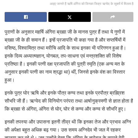
आइए जानते हैं ऋषि अंगिरा को जिनका जिक्र ऋग्वेद के सूक्तों में मिलता है
पुराणों के अनुसार महर्षि अंगिरा ब्रह्मा जी के मानस पुत्र हैं तथा ये गुणों में
ब्रह्मा जी के ही समान हैं। इन्हें प्रजापति भी कहा गया है और सप्तर्षियों में
वसिष्ठ, विश्वामित्र तथा मरीचि आदि के साथ इनका भी परिगणन हुआ है।
इनके दिव्य अध्यात्मज्ञान, योगबल, तप-साधना एवं मन्त्रशक्ति की विशेष
प्रतिष्ठा है। इनकी पत्नी दक्ष प्रजापति की पुत्री स्मृति (एक अन्य मत के
अनुसार इनकी पत्नी का नाम श्रद्धा था) थीं, जिनसे इनके वंश का विस्तार
हुआ।
इनके पुत्र घोर ऋषि और इनके पौत्र कण्व तथा इनके प्रपौत्र ब्रह्म्रिश
सौभरि जी हैं। ऋग्वेद की विनियोग परंपरा तथा आर्षानुक्रमणी से ज्ञात होता है
कि ब्रह्मा से अंगिरा, अंगिरा से घोर, घोर से कण्व और कण्व से सौभरि हुए।
इनकी तपस्या और उपासना इतनी तीव्र थी कि इनका तेज और प्रभाव अग्नि
की अपेक्षा बहुत अधिक बढ़ गया। उस समय अग्निदेव भी जल में रहकर
तपस्या कर रहे थे। जब उन्होंने देखा कि अंगिरा के तपोबल के सामने मेरी