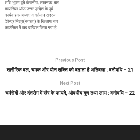
शशि भूषण दूबे कंचनीय, लखनऊ: बार
काउंसिल ऑफ उत्तर प्रदेश के पूर्व
कार्यवाहक अध्यक्ष व वर्तमान सदस्य
देवेन्द्र मिश्र(नगरहा) के खिलाफ बार
काउंसिल में वाद दाखिल किया गया है
इनके ऊपर तमाम तरह के गंभीर आरोप
लगाए गए हैं जो कि अपने पद की गरिमा
को तार पर रखते हुए…
Previous Post
शारीरिक बल, चमक और यौन शक्ति को बढ़ाता है अतिबला : वनौषधि – 21
Next Post
चर्मरोगों और दंतरोग में खैर के फायदे, औषधीय गुण तथा लाभ : वनौषधि – 22