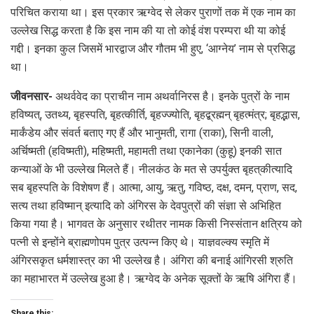
परिचित कराया था। इस प्रकार ऋग्वेद से लेकर पुराणों तक में एक नाम का
उल्लेख सिद्ध करता है कि इस नाम की या तो कोई वंश परम्परा थी या कोई
गद्दी। इनका कुल जिसमें भारद्वाज और गौतम भी हुए, ‘आग्नेय’ नाम से प्रसिद्ध
था।
जीवनसार-
अथर्ववेद का प्राचीन नाम अथर्वानिरस है। इनके पुत्रों के नाम
हविष्यत्‌, उतथ्य, बृहस्पति, बृहत्कीर्ति, बृहज्ज्योति, बृहद्ब्रह्मन्‌ बृहत्मंत्र; बृहद्भास,
मार्कंडेय और संवर्त बताए गए हैं और भानुमती, रागा (राका), सिनी वाली,
अर्चिष्मती (हविष्मती), महिष्मती, महामती तथा एकानेका (कुहू) इनकी सात
कन्याओं के भी उल्लेख मिलते हैं। नीलकंठ के मत से उपर्युक्त बृहत्‌कीत्यादि
सब बृहस्पति के विशेषण हैं। आत्मा, आयु, ऋतु, गविष्ठ, दक्ष, दमन, प्राण, सद,
सत्य तथा हविष्मान्‌ इत्यादि को अंगिरस के देवपुत्रों की संज्ञा से अभिहित
किया गया है। भागवत के अनुसार रथीतर नामक किसी निस्संतान क्षत्रिय को
पत्नी से इन्होंने ब्राह्मणोपम पुत्र उत्पन्न किए थे। याज्ञवल्क्य स्मृति में
अंगिरसकृत धर्मशास्त्र का भी उल्लेख है। अंगिरा की बनाई आंगिरसी श्रुति
का महाभारत में उल्लेख हुआ है। ऋग्वेद के अनेक सूक्तों के ऋषि अंगिरा हैं।
Share this: