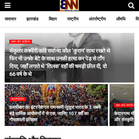
समाचार
झारखंड
बिहार
राष्ट्रीय
अंतर्राष्ट्रीय
औषधि
वि
भाषा और साहित्य
सेकुलर कश्मीरी कवि सर्वानंद कौल ‘कुरान’ साथ रखते थे
फिर भी उनके बेटे के साथ उनकी हत्या कर पेड़ से टाँग
दिया, जहाँ लगाते थे ‘तिलक’ वहाँ की चमड़ी छील दी, वो
66 वर्ष के थे
अंतर्राष्ट्रीय
क्या आप जानते हैं ?
हजारीबाग का इंटरनेशनल रामनवमी जुलूस भारत के 3 सबसे
बड़े धार्मिक आयोजनों में से एक, जानिए 107 वर्षों का
केदारनाथ मंदिर
गौरवशाली इतिहास
और संस्कृति का