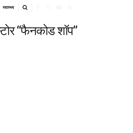
स्वास्थ्य
 स्टोर “फैनकोड शॉप”