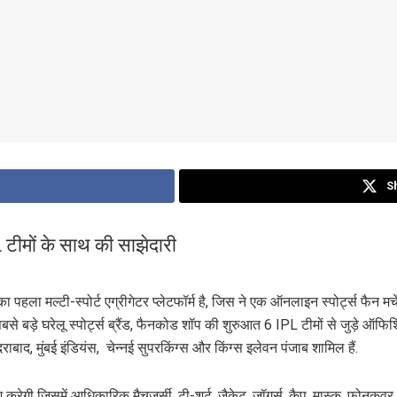
S
टीमों के साथ की साझेदारी
त का पहला मल्टी-स्पोर्ट एग्रीगेटर प्लेटफॉर्म है, जिस ने एक ऑनलाइन स्पोर्ट्स फैन मर
सबसे बड़े घरेलू स्पोर्ट्स ब्रैंड, फैनकोड शॉप की शुरुआत 6 IPL टीमों से जुड़े 
राबाद, मुंबई इंडियंस, चेन्नई सुपरकिंग्स और किंग्स इलेवन पंजाब शामिल हैं.
करेगी जिसमें आधिकारिक मैचजर्सी, टी-शर्ट, जैकेट, जॉगर्स, कैप, मास्क, फोनकवर,