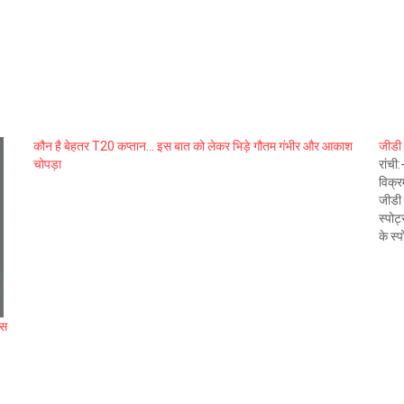
कौन है बेहतर T20 कप्तान… इस बात को लेकर भिड़े गौतम गंभीर और आकाश
जीडी 
चोपड़ा
रांची
विक्र
जीडी 
स्पोर
के स्प
इस