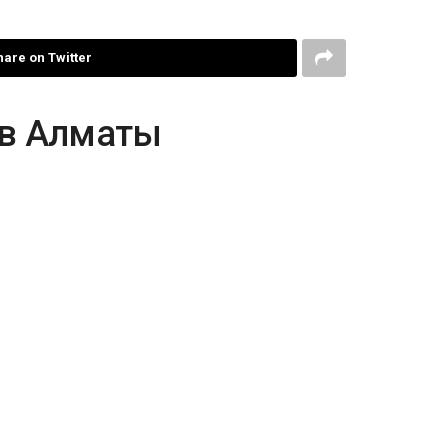
hare on Twitter
 в Алматы