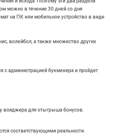
ения и исхода. Поэтому эти два раздела
ом можно в течение 30 дней со дня
томат на ПК или мобильное устройство в виде
нис, волейбол, а также множество других
ся с администрацией букмекера и пройдет
ну вояджера для отыгрыша бонусов.
аются соответствующими реальности.