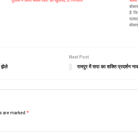
पुलिस ने किया सेक्स रैकेट का खुलासा, 6 गिरफ्तार
सेक्स
बोकार
है. जि
दलदल 
बोकार
Next Post
 झेले
रामपुर में सपा का शक्ति प्रदर्शन ना
*
ds are marked