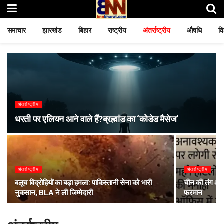
समाचार
झारखंड
बिहार
राष्ट्रीय
अंतर्राष्ट्रीय
औषधि
वि
अंतर्राष्ट्रीय
धरती पर एलियन आने वाले हैं?ब्रह्मांड का ‘कोडेड मैसेज’
अंतर्राष्ट्रीय
अंतर्राष्ट्रीय
बलूच विद्रोहियों का बड़ा हमला: पाकिस्तानी सेना को भारी
चीन की तंग आर
नुकसान, BLA ने ली जिम्मेदारी
फरमान