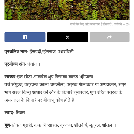
बच्चों के लिए अति लाभकारी है हँसपादी : वनौषधि – 24
प्रचलित नाम-
हँसपदी/हंसराज, पथरचिटी
प्रयोज्य अंग-
पंचांग ।
स्वरूप-
एक छोटा आकर्षक क्षुप जिसका काण्ड भूमिजन्य
पत्ते
संयुक्त, पत्रवृन्त काला चमकीला, पत्रक गोलाकार या अण्डाकार, अग्र
भाग सरल किन्तु आधार की ओर के किनारे घुमावदार, पुष्प रहित पत्रक के
अधर तल के किनारे पर बीजाणु कोष होते हैं ।
स्वाद-
तिक्त
गुण-
तिक्त, ग्राही, कफ निःसारक, व्रणघ्न, शीतवीर्य, मूत्रल, शीतल ।