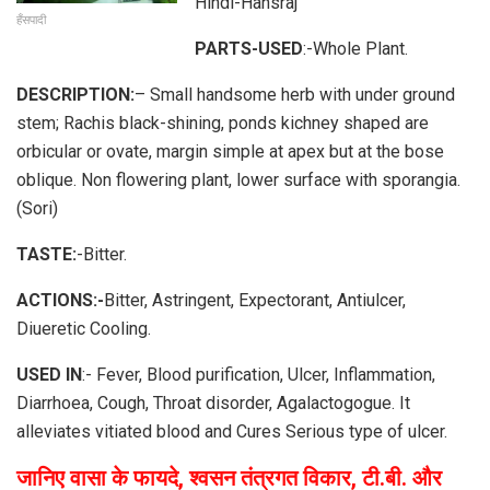
Hindi-Hansraj
हँसपादी
PARTS-USED
:-Whole Plant.
DESCRIPTION:
– Small handsome herb with under ground
stem; Rachis black-shining, ponds kichney shaped are
orbicular or ovate, margin simple at apex but at the bose
oblique. Non flowering plant, lower surface with sporangia.
(Sori)
TASTE:
-Bitter.
ACTIONS:-
Bitter, Astringent, Expectorant, Antiulcer,
Diueretic Cooling.
USED IN
:- Fever, Blood purification, Ulcer, Inflammation,
Diarrhoea, Cough, Throat disorder, Agalactogogue. It
alleviates vitiated blood and Cures Serious type of ulcer.
जानिए वासा के फायदे, श्वसन तंत्रगत विकार, टी.बी. और